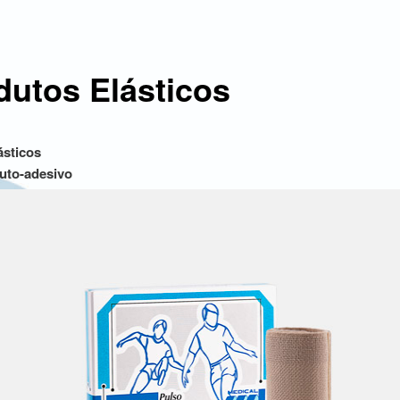
dutos Elásticos
ásticos
auto-adesivo