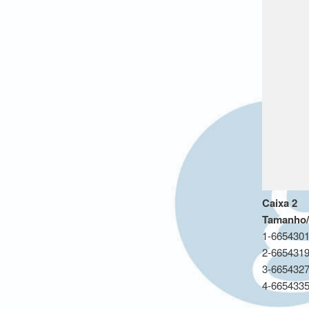
Caixa 2
Tamanho/C
1-6654301
2-6654319
3-6654327
4-6654335