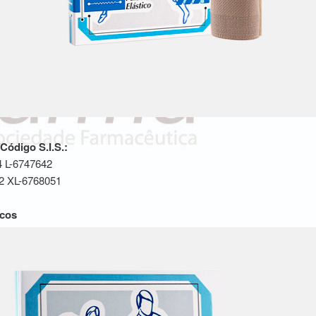
ódigo S.I.S.:
 L-6747642
2 XL-6768051
icos