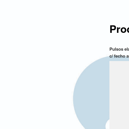
Pro
Pulsos el
c/ fecho 