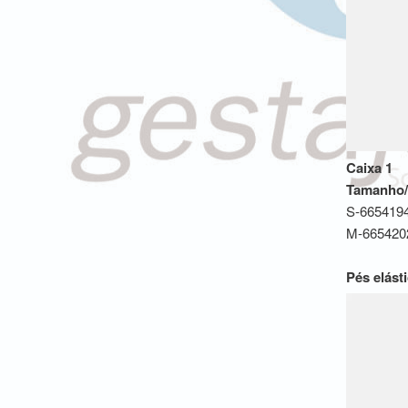
Caixa 1
Tamanho/C
S-6654194
M-665420
Pés elást