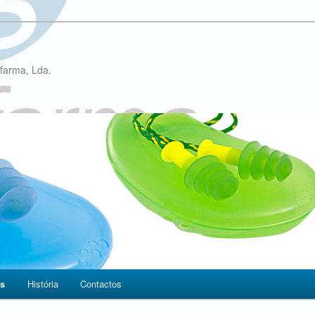
farma, Lda.
os
História
Contactos