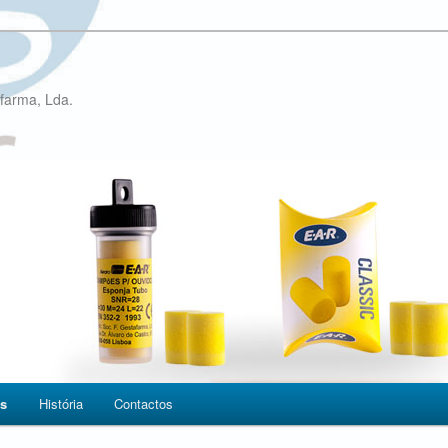
farma, Lda.
os
História
Contactos