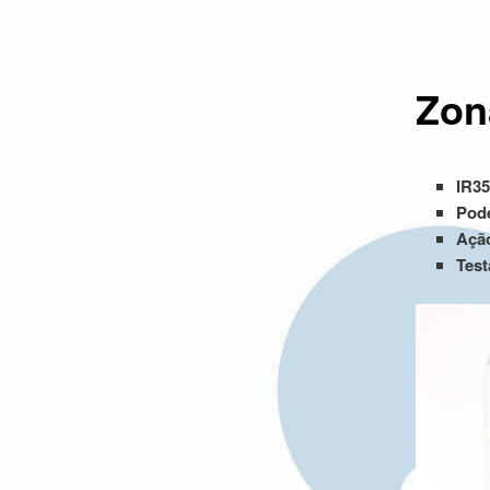
Zon
IR35
Pode
Ação
Test