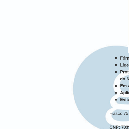
Fórm
Lige
Prot
do N
Em z
Apli
Evit
Frasco 75
CNP:
703